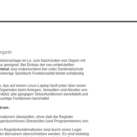
rgeln
Setzeranlage ist v.a. zum Nachrüsten von Orgeln mit
tur geeignet. Bei Einbau der neu entwickelten
inimal
, was insbesondere bei unter Denkmalschutz
sherige Spieltisch-Funktionalität bleibt vollständig
, das auf einem Linux-Laptop läuft (oder über einen
Organisten beim Anlegen, Verwalten und Abrufen von
stützt, alle gängigen Setzerfunktionen bereitstellt und
euartige Funktionen beinhaltet
trum:
ationen überprüfen, ohne daß die Register
ut geräuschloses Überprüfen (und Programmieren) von
en Registerkombinationen sind durch einen Login
en Benutzern überschrieben werden. Es sind beliebig