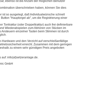
bar, ebenso ist die Anzahl der möglichen Benutzer
Kombination überschrieben haben, können Sie dies
r ist so ausgelegt, daß Individualwünsche schnell
 Button "Hauptorgel ab", um die Registrierung einer
her Tontraktur (oder Doppeltraktur) auch frei definierbare
 und Wiederabspielen zum Abhören von Stücken im
s Ansteuern einzelner Tasten beim Stimmen ist durch
lich.
-Hardware und den Verzicht auf verschleißanfällige
Betriebssicherheit erreicht. Zusammen mit dem geringen
deshalb zu einem sehr günstigen Preis angeboten
 auf: info(at)setzeranlage.de.
ionic GmbH