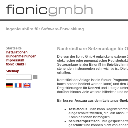
Ingenieurbüro für Software-Entwicklung
Startseite
Nachrüstbare Setzeranlage für O
Installationen
Kundenmeinungen
Die von der fionic GmbH entwickelte externe 
Impressum
elektrischer oder pneumatischer Registertrak
fionic GmbH
Setzeranlage ist der
Eingriff im Spieltisch m
stehenden Instrumenten sehr wichtig ist. Die bi
Sitemap
erhalten.
Kernstück der Anlage ist ein Steuer-Programm
touch-screen bedient werden kann) und den 
Registrierungen für Konzert und Liturgie unter
darüber hinaus viele weitere hilfreiche und n
Ein kurzer Auszug aus dem Leistungs-Spek
Test-Modus:
Man kann Registerkombin
eingeschaltet werden, d.h. ein absol
Kombinationen ist möglich.
benutzerspezifisch:
Ihre gespeichert
geschützt und können nicht von ander