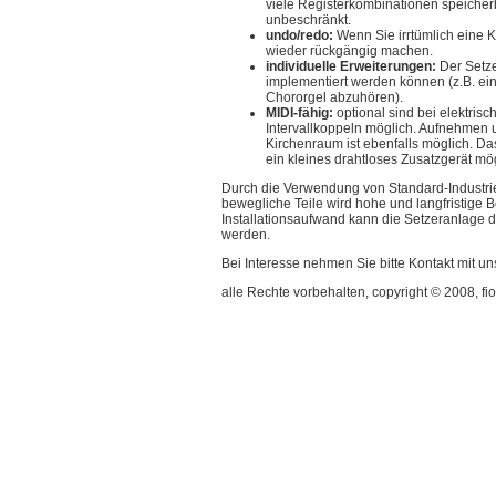
viele Registerkombinationen speicher
unbeschränkt.
undo/redo:
Wenn Sie irrtümlich eine 
wieder rückgängig machen.
individuelle Erweiterungen:
Der Setze
implementiert werden können (z.B. ein
Chororgel abzuhören).
MIDI-fähig:
optional sind bei elektrisc
Intervallkoppeln möglich. Aufnehmen
Kirchenraum ist ebenfalls möglich. Da
ein kleines drahtloses Zusatzgerät mög
Durch die Verwendung von Standard-Industrie
bewegliche Teile wird hohe und langfristige 
Installationsaufwand kann die Setzeranlage 
werden.
Bei Interesse nehmen Sie bitte Kontakt mit uns
alle Rechte vorbehalten, copyright © 2008, f